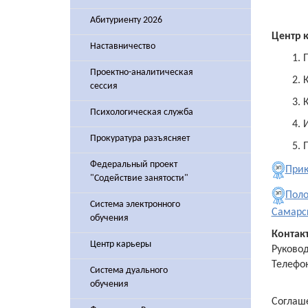
Абитуриенту 2026
Центр
Наставничество
1. 
Проектно-аналитическая
2. 
сессия
3. 
Психологическая служба
4. 
Прокуратура разъясняет
5. 
Федеральный проект
Прик
"Содействие занятости"
Поло
Система электронного
Самарск
обучения
Контак
Центр карьеры
Руково
Телефон
Система дуального
обучения
Соглаше