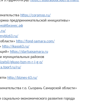
са (студработа.рф)
https://studrabota.spb.ru/main/
имательства
https://corpmsp.ru/
держка предпринимательской инициативы»
//мойбизнес.рф
.ru/
/mybiz63.ru/
 области»
http://fond-samara.com/
и»
http://ikaso63.ru/
ваций»
https://startupsamara.ru
в и муниципальных районов
atsii/gkuso-tszn-m-r-i-g-o/
a.tpprf.ru/ru/
ятти
http://biznes-63.ru/
имательства г.о. Сызрань Самарской области»
 социально-экономического развития города