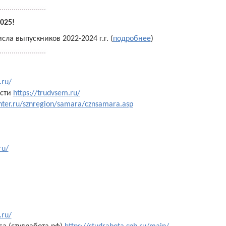
025!
а выпускников 2022-2024 г.г. (
подробнее
)
.ru/
ости
https://trudvsem.ru/
enter.ru/sznregion/samara/cznsamara.asp
ru/
.ru/