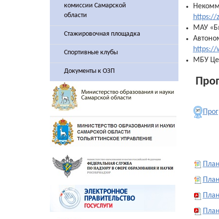
комиссии Самарской
Некомм
области
https://
МАУ «Б
Стажировочная площадка
Автоно
https:/
Спортивные клубы
МБУ Це
Документы к ОЗП
Прог
Прог
План
План
План
План