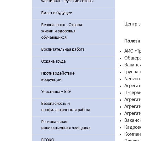
Фестиваль - Русские сезоны
Билет в будущее
Центр з
Безопасность. Охрана
жизни и здоровья
обучающихся
Полезн
Воспитательная работа
АИС «Т
Общеро
Охрана труда
Ваканс
Группа
Противодействие
Neuvoo.
коррупции
Агрегат
Участникам ЕГЭ
IT-серв
Агрега
Безопасность и
Агрега
профилактическая работа
Агрега
Ваканс
Региональная
Кадров
инновационная площадка
Компани
ВСОКО