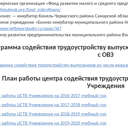
ерческая организация «Фонд развития малого и среднего предп
zhigulevsk.org/fond_mikrofinans/
изнес — инкубатор Кинель-Черкасского района Самарской обла
мное учреждение «Бизнес-инкубатор муниципального района Н
/www.neftegorskadm.ru/page/367
нтр развития предпринимательства муниципального района Во
рамма содействия трудоустройству выпуск
с ОВЗ
рамма содействия трудоустройству выпускников из числа инвал
План работы центра содействия трудоуст
Учреждения
 работы ЦСТВ Учреждения на 2016-2017 учебный год
 работы ЦСТВ Учреждения на 2017-2018 учебный год
 работы ЦСТВ Учреждения на 2018-2019 учебный год
 работы ЦСТВ Учреждения на 2019-2020 учебный год