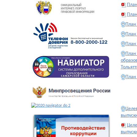
План
План
План
План
План
План
образо
Тольятт
План 
Целе
выпускн
Целе
выпускн