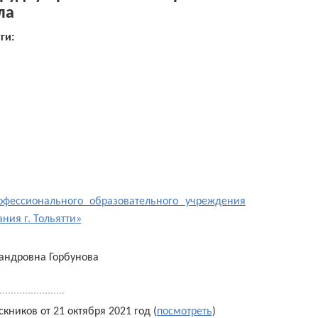
ла
ги:
офессионального образовательного учреждения
ния г. Тольятти»
андровна Горбунова
ников от 21 октября 2021 год (
посмотреть
)