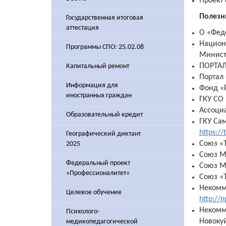
Проект 
Полезн
Государственная итоговая
аттестация
О «Фед
Национ
Программы СПО: 25.02.08
Минист
ПОРТАЛ
Капитальный ремонт
Портал
Информация для
Фонд «
иностранных граждан
ГКУ СО
Ассоци
Образовательный кредит
ГКУ Са
https:/
Географический диктант
Союз «
2025
Союз М
Федеральный проект
Союз М
«Профессионалитет»
Союз «
Некомм
Целевое обучение
http://
Некомм
Психолого-
Новоку
медикопедагогической