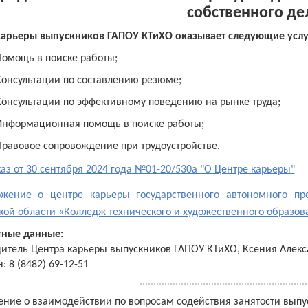
собственного де
карьеры выпускников ГАПОУ КТиХО оказывает следующие услу
Помощь в поиске работы;
Консультации по составлению резюме;
Консультации по эффективному поведению на рынке труда;
Информационная помощь в поиске работы;
Правовое сопровождение при трудоустройстве.
аз от 30 сентября 2024 года №01-20/530а "О Центре карьеры"
жение о центре карьеры государственного автономного пр
ой области «Колледж технического и художественного образова
тные данные:
дитель Центра карьеры выпускников ГАПОУ КТиХО, Ксения Алекс
: 8 (8482) 69-12-51
ние о взаимодействии по вопросам содействия занятости выпуск