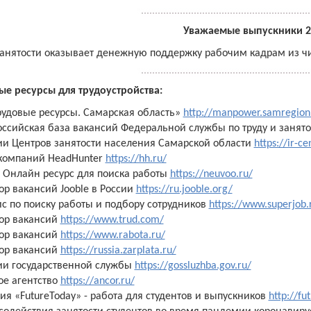
Уважаемые выпускники 2
анятости оказывает денежную поддержку рабочим кадрам из числ
ые ресурсы для трудоустройства:
рудовые ресурсы. Самарская область»
http://manpower.samregion
ссийская база вакансий Федеральной службы по труду и занят
ии Центров занятости населения Самарской области
https://ir-c
 компаний HeadHunter
https://hh.ru/
 Онлайн ресурс для поиска работы
https://neuvoo.ru/
ор вакансий Jooble в России
https://ru.jooble.org/
ис по поиску работы и подбору сотрудников
https://www.superjob.
тор вакансий
https://www.trud.com/
тор вакансий
https://www.rabota.ru/
тор вакансий
https://russia.zarplata.ru/
ии государственной службы
https://gossluzhba.gov.ru/
ое агентство
https://ancor.ru/
я «FutureToday» - работа для студентов и выпускников
http://fut