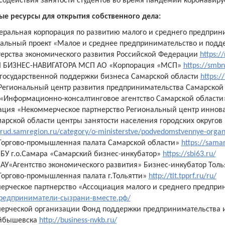
содействия занятости студентов во время пандемии коронавиру
ые ресурсы для открытия собственного дела:
еральная корпорация по развитию малого и среднего предприн
альный проект «Малое и среднее предпринимательство и под
ерства экономического развития Российской Федерации
https:
 БИЗНЕС-НАВИГАТОРА МСП АО «Корпорация «МСП»
https://smbn
 государственной поддержки бизнеса Самарской области
https:/
Региональный центр развития предпринимательства Самарской
 «Информационно-консалтинговое агентство Самарской област
ация «Некоммерческое партнерство Региональный центр инно
марской области центры занятости населения городских округо
/trud.samregion.ru/category/o-ministerstve/podvedomstvennye-organiz
Торгово-промышленная палата Самарской области»
https://samar
БУ г.о.Самара «Самарский бизнес-инкубатор»
https://sbi63.ru/
АУ«Агентство экономического развития» Бизнес-инкубатор Толь
Торгово-промышленная палата г.Тольятти»
http://tlt.tpprf.ru/ru/
ерческое партнерство «Ассоциация малого и среднего предприн
предприниматели-сызрани-вместе.рф/
ерческой организации Фонд поддержки предпринимательства и
йбышевска
http://business-nvkb.ru/