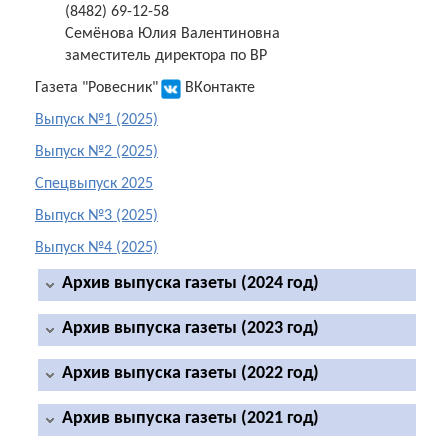
(8482) 69-12-58
Семёнова Юлия Валентиновна
заместитель директора по ВР
Газета "Ровесник"
ВКонтакте
Выпуск №1 (2025)
Выпуск №2 (2025)
Спецвыпуск 2025
Выпуск №3 (2025)
Выпуск №4 (2025)
Архив выпуска газеты (2024 год)
Архив выпуска газеты (2023 год)
Выпуск №1 (2024)
(PDF, 4,05 Mb)
Выпуск №2 (2024)
(PDF, 472
Kb
)
Архив выпуска газеты (2022 год)
Выпуск №1 (2023)
(PDF, 565 Kb)
Выпуск №1 (2024)
(PDF, 461
Kb
)
Выпуск №2 (2023)
(PDF, 512 Kb)
Архив выпуска газеты (2021 год)
Выпуск №1 (2022)
(PDF, 5,08 Mb)
Выпуск №2 (2024)
(PDF, 437
Kb
)
Выпуск №3 (2023)
(PDF, 482 Kb)