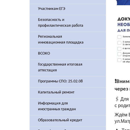
Участникам ЕГЭ
Безопасность и
профилактическая работа
Региональная
инновационная площадка
ВСОКО
Государственная итоговая
аттестация
❗️Вни
Программы СПО: 25.02.08
через 
Капитальный ремонт
🖇️ Дл
Информация для
с роди
иностранных граждан
Ждём Ва
Образовательный кредит
ул.Мат