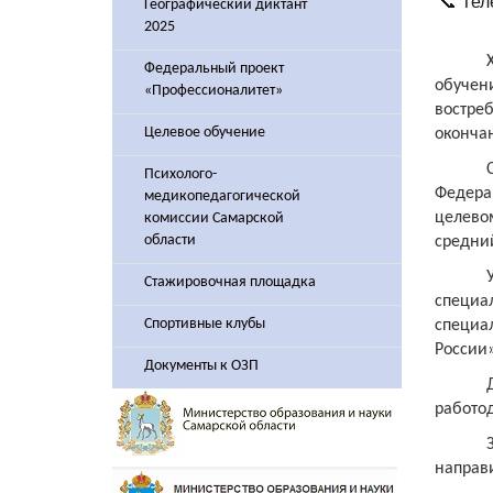
📞 Тел
Географический диктант
2025
Федеральный проект
обуче
«Профессионалитет»
востре
Целевое обучение
оконча
Психолого-
Федера
медикопедагогической
целево
комиссии Самарской
области
средний
Стажировочная площадка
специа
Спортивные клубы
специал
России
Документы к ОЗП
работод
направ