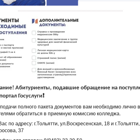
мание! Абитуриенты, подавшие обращение на поступл
портал Госуслуги❗️
я подачи полного пакета документов вам необходимо лично 
телями обратиться в приемную комиссию колледжа.
с по адресу: г.Тольятти, ул.Воскресенская, 18 и г.Тольятти,
росова, 37