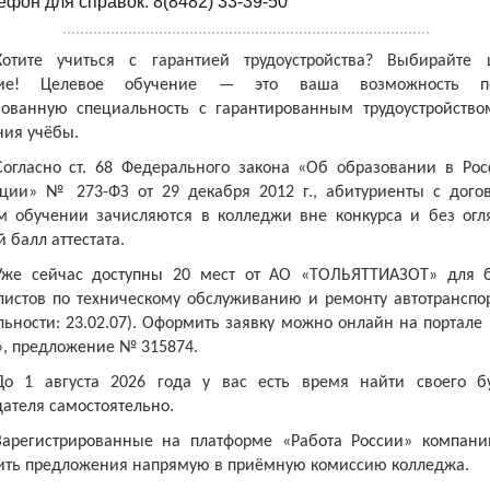
ефон для справок: 8(8482) 33-39-50
Хотите учиться с гарантией трудоустройства? Выбирайте 
ние! Целевое обучение — это ваша возможность по
бованную специальность с гарантированным трудоустройство
ния учёбы.
Согласно ст. 68 Федерального закона «Об образовании в Рос
ции» № 273-ФЗ от 29 декабря 2012 г., абитуриенты с дого
м обучении зачисляются в колледжи вне конкурса и без огл
 балл аттестата.
Уже сейчас доступны 20 мест от АО «ТОЛЬЯТТИАЗОТ» для 
листов по техническому обслуживанию и ремонту автотранспор
ьности: 23.02.07). Оформить заявку можно онлайн на портале
», предложение № 315874.
До 1 августа 2026 года у вас есть время найти своего б
ателя самостоятельно.
Зарегистрированные на платформе «Работа России» компани
ить предложения напрямую в приёмную комиссию колледжа