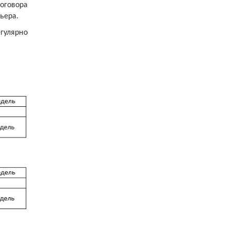
оговора
ьера.
гулярно