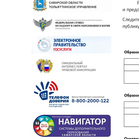
и предо
Следит
публику