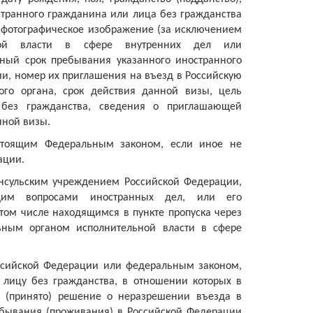
странного гражданина или лица без гражданства
х фотографическое изображение (за исключением
ной власти в сфере внутренних дел или
нный срок пребывания указанного иностранного
и, номер их приглашения на въезд в Российскую
ого органа, срок действия данной визы, цель
 без гражданства, сведения о приглашающей
нной визы.
астоящим Федеральным законом, если иное не
ации.
онсульским учреждением Российской Федерации,
щим вопросами иностранных дел, или его
том числе находящимся в пункте пропуска через
льным органом исполнительной власти в сфере
ссийской Федерации или федеральным законом,
лицу без гражданства, в отношении которых в
 (принято) решение о неразрешении въезда в
бывания (проживания) в Российской Федерации