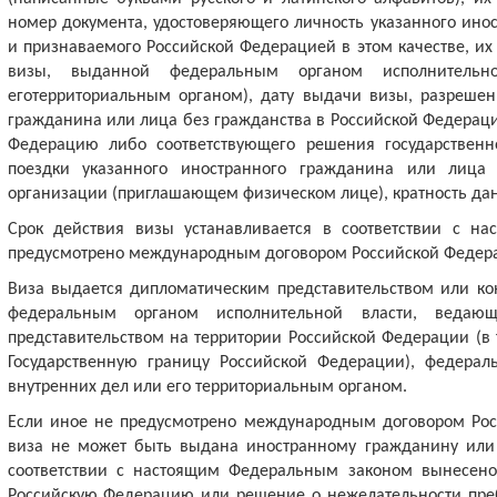
номер документа, удостоверяющего личность указанного ино
и признаваемого Российской Федерацией в этом качестве, и
визы, выданной федеральным органом исполнитель
еготерриториальным органом), дату выдачи визы, разреше
гражданина или лица без гражданства в Российской Федераци
Федерацию либо соответствующего решения государственн
поездки указанного иностранного гражданина или лица
организации (приглашающем физическом лице), кратность да
Срок действия визы устанавливается в соответствии с н
предусмотрено международным договором Российской Федер
Виза выдается дипломатическим представительством или к
федеральным органом исполнительной власти, ведаю
представительством на территории Российской Федерации (в 
Государственную границу Российской Федерации), федера
внутренних дел или его территориальным органом.
Если иное не предусмотрено международным договором Ро
виза не может быть выдана иностранному гражданину или 
соответствии с настоящим Федеральным законом вынесено
Российскую Федерацию или решение о нежелательности пре