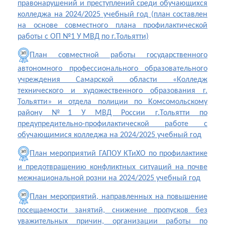
правонарушений и преступлений среди обучающихся
колледжа на 2024/2025 учебный год (план составлен
на основе совместного плана профилактической
работы с ОП №1 У МВД по г.Тольятти)
План совместной работы государственного
автономного профессионального образовательного
учреждения Самарской области «Колледж
технического и художественного образования г.
Тольятти» и отдела полиции по Комсомольскому
району №1 У МВД России г.Тольятти по
предупредительно-профилактической работе с
обучающимися колледжа на 2024/2025 учебный год
План мероприятий ГАПОУ КТиХО по профилактике
и предотвращению конфликтных ситуаций на почве
межнациональной розни на 2024/2025 учебный год
План мероприятий, направленных на повышение
посещаемости занятий, снижение пропусков без
уважительных причин, организации работы по