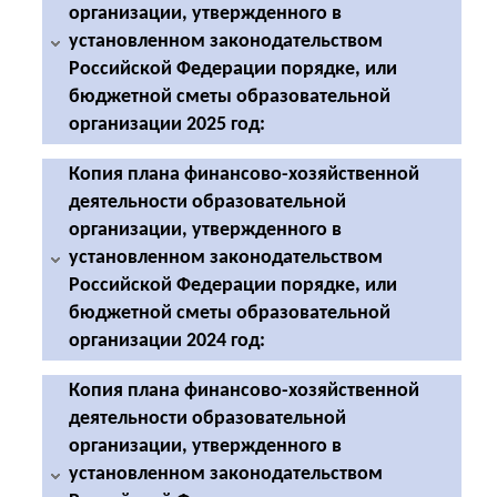
2027 и 2028 годов
организации, утвержденного в
установленном законодательством
Российской Федерации порядке, или
бюджетной сметы образовательной
организации 2025 год:
Копия плана финансово-хозяйственной
Копия плана финансово-хозяйственной
деятельности образовательной
деятельности на 2025 год и плановый период
2026 и 2027 годов от 22.01.2025 года
организации, утвержденного в
установленном законодательством
Копия плана финансово-хозяйственной
Российской Федерации порядке, или
деятельности на 2025 год и плановый период
2026 и 2027 годов от 29.01.2025 года
бюджетной сметы образовательной
организации 2024 год:
Копия плана финансово-хозяйственной
деятельности на 2025 год и плановый период
Копия плана финансово-хозяйственной
Копия плана финансово-хозяйственной
2026 и 2027 годов от 19.02.2025 года
деятельности образовательной
деятельности на 2024 год и плановый период
Копия плана финансово-хозяйственной
2025 и 2026 годов от 22.01.2024 года
организации, утвержденного в
деятельности на 2025 год и плановый период
установленном законодательством
Копия плана финансово-хозяйственной
2026 и 2027 годов от 05.02.2025 года