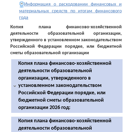
Информация о расходовании финансовых и
материальных средств по итогам финансового
года
Копия плана финансово-хозяйственной
деятельности образовательной организации,
утвержденного в установленном законодательством
Российской Федерации порядке, или бюджетной
сметы образовательной организации
Копия плана финансово-хозяйственной
деятельности образовательной
организации, утвержденного в
установленном законодательством
Российской Федерации порядке, или
бюджетной сметы образовательной
организации 2026 год:
Копия плана финансово-хозяйственной
Копия плана финансово-хозяйственной
деятельности образовательной
деятельности на 2026 год и плановый период