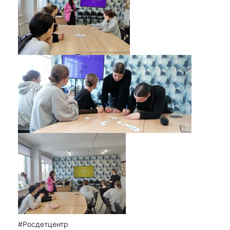
#Росдетцентр