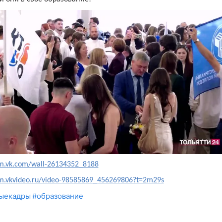
/m.vk.com/wall-26134352_8188
/m.vkvideo.ru/video-98585869_456269806?t=2m29s
ыекадры
#образование