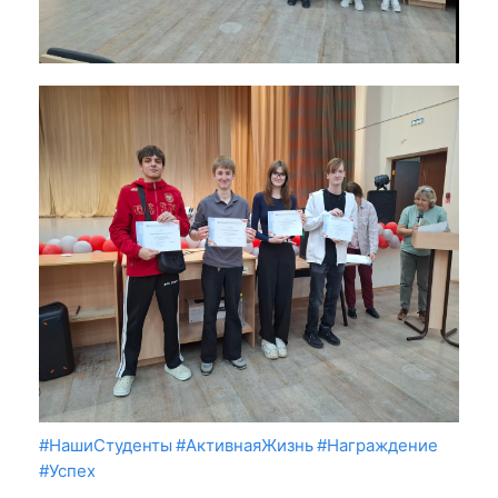
#НашиСтуденты
#АктивнаяЖизнь
#Награждение
#Успех