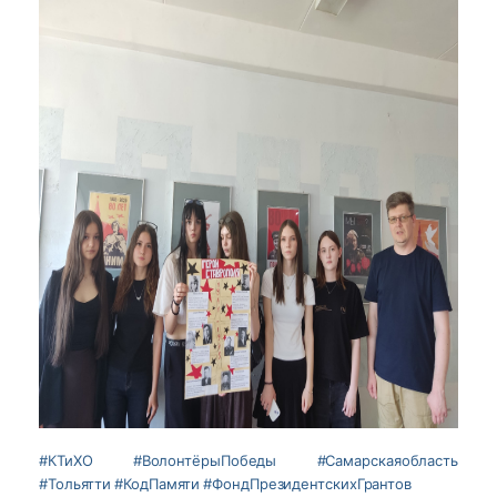
#КТиХО
#ВолонтёрыПобеды
#Самарскаяобласть
#Тольятти
#КодПамяти
#ФондПрезидентскихГрантов