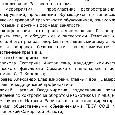
ставлен «постРазговор о важном».
ь мероприятия — профилактика распространен
вонарушений, просвещение обучающихся по вопросам
шение правовой грамотности обучающихся, ознакомле
говыми и другими формами занятости.
оконференция – это продолжение занятия «Разговор
рыть тему и обсудить её с экспертами. Тематика «
ече. В этот раз разговор был посвящён «мирному атом
ке и вопросах безопасности трансформируются 
ственные практики.
астию были приглашены:
овикова Екатерина Анатольевна, кандидат химическ
ического факультета Самарского национального ис
емика С. П. Королева;
равец Александр Владимирович, главный врач Самар
овья и медицинской профилактики;
лимай Наталья Владимировна, подполковник поли
вления по контролю за оборотом наркотиков ГУ МВД Р
ечепуренко Наталья Васильевна, советник директо
скими общественными объединениями ГБОУ СОШ п.г
ноярский Самарской области;