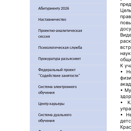
пред
Абитуриенту 2026
Цел
пра
Наставничество
повы
досу
Проектно-аналитическая
Виде
сессия
раск
встр
Психологическая служба
нау
обще
Прокуратура разъясняет
К уч
Федеральный проект
• Н
"Содействие занятости"
физ
акад
Система электронного
• Му
обучения
здор
• К
Центр карьеры
упра
• Н
Система дуального
дет
обучения
Крас